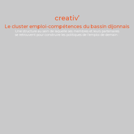
CLAUSES D'INSERTION
creativ’
LAB'COMPÉTENCES
PLATEFOR
Le cluster emploi-compétences du bassin dijonnais
Une structure au sein de laquelle ses membres et leurs partenaires
se retrouvent pour construire les politiques de l’emploi de demain :
 pour l'Insertion et l'Emploi, un outil partenarial d'accompagnem
s personnes connaissant des difficultés d'insertion professionnel
à la mise en œuvre du PROGRAMME NATIONAL FSE+ EMPLOI - INCLUSI